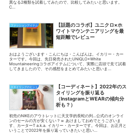
異なる2種類を試着してみたので、比較してみたいと思います。
C...
【話題のコラボ】ユニクロ×ホ
ファッションアイテム
ワイトマウンテニアリングを最
短距離でレビュー
おはようございます・こんにちは・こんばんは。イカリー・カー
ターです。今回は、先日発売されたUNIQLO×White
Mountaineeringコラボアイテムについて、実際に店頭で見て試着
してきましたので、その感想をまとめてみたいと思いま...
【コーディネート】2022年のス
スタイリングのヒント
タイリングを振り返る
（InstagramとWEARの傾向分
析も？）
初売のNIKEのアウトレットに天文学的長蛇の列…公式のオンライ
ンのセールの方が安くない？ｗ あけましておめでとうございま
す、カーターT a.k.a. イカリー・カーターです。今回は、お正月と
いうことで2022年を振り返っていきたいと思い...